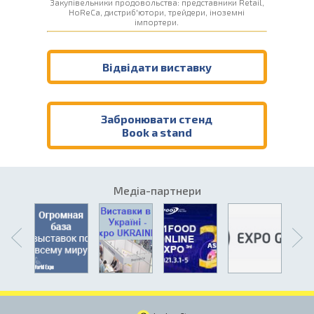
Закупівельники продовольства: представники Retail,
HoReCa, дистриб'ютори, трейдери, іноземні
імпортери.
Відвідати виставку
Забронювати стенд
Book a stand
Медіа-партнери