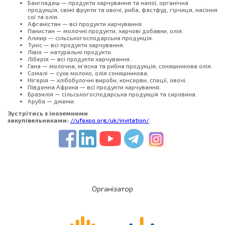
Бангладеш — продукти харчування та напої, органічна
продукція, свіжі фрукти та овочі, риба, фастфуд, гірчиця, насіння
сої та олія.
Афганістан — всі продукти харчування.
Пакистан — молочні продукти, харчові добавки, олія.
Алжир — сільськогосподарська продукція.
Туніс — всі продукти харчування.
Лівія — натуральні продукти.
Ліберія — всі продукти харчування.
Гана — молочна, м’ясна та рибна продукція, соняшникова олія.
Сомалі — сухе молоко, олія соняшникова.
Нігерія — хлібобулочні вироби, консерви, спеції, овочі.
Південна Африка — всі продукти харчування.
Бразилія — сільськогосподарська продукція та сировина.
Аруба — джеми.
Зустрітись з іноземними
закупівельниками:
//ufexpo.org/uk/invitation/
.
Організатор