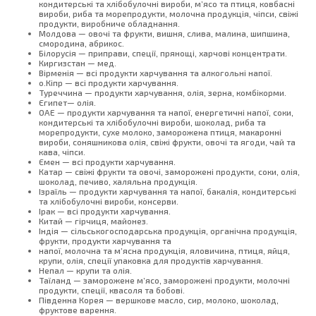
кондитерські та хлібобулочні вироби, м’ясо та птиця, ковбасні
вироби, риба та морепродукти, молочна продукція, чіпси, свіжі
продукти, виробниче обладнання.
Молдова — овочі та фрукти, вишня, слива, малина, шипшина,
смородина, абрикос.
Білорусія — приправи, спеції, прянощі, харчові концентрати.
Киргизстан — мед.
Вірменія — всі продукти харчування та алкогольні напої.
о.Кіпр — всі продукти харчування.
Туреччина — продукти харчування, олія, зерна, комбікорми.
Єгипет— олія.
ОАЕ — продукти харчування та напої, енергетичні напої, соки,
кондитерські та хлібобулочні вироби, шоколад, риба та
морепродукти, сухе молоко, заморожена птиця, макаронні
вироби, соняшникова олія, свіжі фрукти, овочі та ягоди, чай та
кава, чіпси.
Ємен — всі продукти харчування.
Катар — свіжі фрукти та овочі, заморожені продукти, соки, олія,
шоколад, печиво, халяльна продукція.
Ізраїль — продукти харчування та напої, бакалія, кондитерські
та хлібобулочні вироби, консерви.
Ірак — всі продукти харчування.
Китай — гірчиця, майонез.
Індія — сільськогосподарська продукція, органічна продукція,
фрукти, продукти харчування та
напої, молочна та м’ясна продукція, яловичина, птиця, яйця,
крупи, олія, спеції упаковка для продуктів харчування.
Непал — крупи та олія.
Таїланд — заморожене м’ясо, заморожені продукти, молочні
продукти, спеції, квасоля та бобові.
Південна Корея — вершкове масло, сир, молоко, шоколад,
фруктове варення.