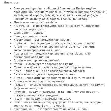
Дивимось:
Сполучене Королівство Великої Британії та Пн. Ірландії —
продукти харчування та напої, кондитерські вироби, заморожені
хлібобулочні вироби, бобові, свіжі фрукти та овочі, риба, мед,
насіння соняшнику, олія, волоські горіхи, виноград.
Данія — оселедець і скумбрія.
Німеччина — м’ясні продукти, сидр, вино, фрукти, фруктове
пюре та концентрати.
Швейцарія — цукор.
Швеція — чай та спеції.
Нідерланди — всі продукти харчування.
Норвегія — морожена риба, м’ясо, соління, напої, горіхи.
Іспанія — продукти харчування та напої, м’ясо та птиця,
заморожені продукти, олія, кава.
Португалія — продукти харчування та напої, сир, хліб,
ресторанне обладнання.
Греція — експорт оливкової олії.
Італія — сільськогосподарська продукція.
Франція — фрукти, овочі та ягоди, олія, горіхи, птиця.
Чехія — обладнання для харчової промисловості.
Латвія — всі продукти харчування, молоко.
Литва — продукти харчування та напої, фрукти та овочі.
Естонія — всі продукти харчування.
Польща — сільськогосподарська продукція, молочні продукти,
фрукти та овочі, олія.
Румунія — продукти харчування та напої, молочні продукти,
цукерки, заморожені продукти.
Грузія — всі продукти харчування, сири.
США — олія соняшникова, кукурудзяна та соєва, спеції, крупи,
зерна, горіхи, мед, фрукти та овочі.
Азербайджан — безалкогольні та алкогольні напої,