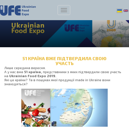
51 КРАЇНА ВЖЕ ПІДТВЕРДИЛА СВОЮ
УЧАСТЬ
Лише середина вересня.
А у нас вже
51 країна,
представники з яких підтвердили свою участь
на
Ukrainian Food Expo 2019.
Які це країни? Та в пошуках яко
ї продукції
made in Ukraine
вони
знаходяться?