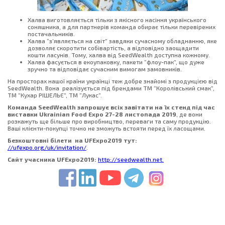
Халва виготовляється тільки з якісного насіння українського
соняшника, а для партнерів команда обирає тільки перевірених
постачальників.
Халва “з’являється на світ” завдяки сучасному обладнанню, яке
дозволяє скоротити собівартість, а відповідно заощадити
кошти ласунів. Тому, халва від SeedWealth доступна кожному.
Халва фасується в екоупаковку, пакети “флоу-пак”, що дуже
зручно та відповідає сучасним вимогам замовників.
На просторах нашої країни українці теж добре знайомі з продукцією від
SeedWealth. Вона реалізується під брендами ТМ “Королівський смак”,
ТМ “Кухар РІШЕЛЬЄ”, ТМ “Лукас”.
Команда SeedWealth запрошує всіх завітати на їх стенд під час
виставки Ukrainian Food Expo 27-28 листопада 2019
, де вони
розкажуть ще більше про виробництво, переваги та саму продукцію.
Ваші клієнти-покупці точно не зможуть встояти перед їх ласощами.
Безкоштовні білети на UFExpo2019 тут:
//ufexpo.org/uk/invitation/
.
Сайт учасника UFExpo2019:
http://seedwealth.net
.