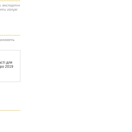
е, експортні
рти галузі
 бажають
асті для
xpo 2019