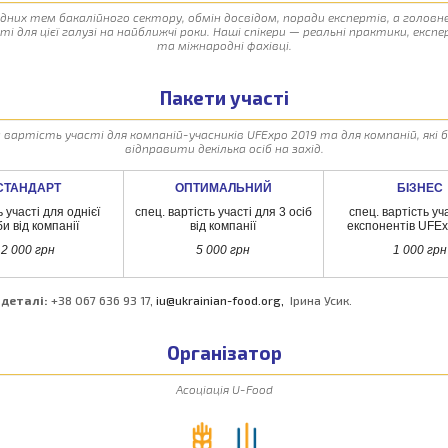
дних тем бакалійного сектору, обмін досвідом, поради експертів, а головн
і для цієї галузі на найближчі роки. Наші спікери — реальні практики, експе
та міжнародні фахівці.
Пакети участі
 вартість участі для компаній-учасників UFExpo 2019 та для компаній, які
відправити декілька осіб на захід.
СТАНДАРТ
ОПТИМАЛЬНИЙ
БІЗНЕС
 участі для однієї
спец. вартість участі для 3 осіб
спец. вартість уч
и від компанії
від компанії
експонентів UFE
2 000 грн
5 000 грн
1 000 грн
 деталі:
+38 067 636 93 17,
iu@ukrainian-food.org
,
Ірина Усик.
Організатор
Асоціація U-Food