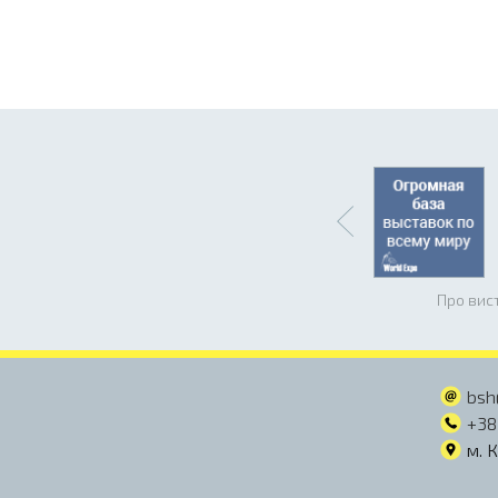
Про вис
bsh
+38
м. 