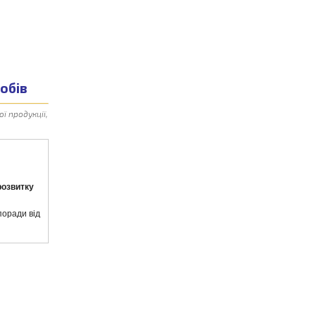
робів
ї продукції,
розвитку
поради від