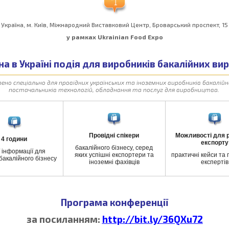
Україна, м. Київ, Міжнародний Виставковий Центр, Броварський проспект, 15
у рамках Ukrainian Food Expo
а в Україні подія для виробників бакалійних ви
ено спеціально для провідних українських та іноземних виробників бакалійно
постачальників технологій, обладнання та послуг для виробництва.
Провідні
спікери
Можливості для 
4
години
експорту
бакалійного бізнесу, серед
ї інформації для
яких успішні експортери та
практичні кейси та 
бакалійного бізнесу
іноземні фахівців
експертів
Програма конференції
за посиланням:
http://bit.ly/36QXu72