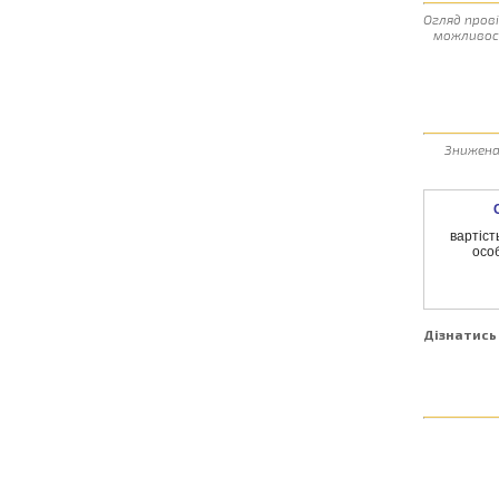
Огляд прові
можливост
Знижена
вартість
особ
Дізнатись