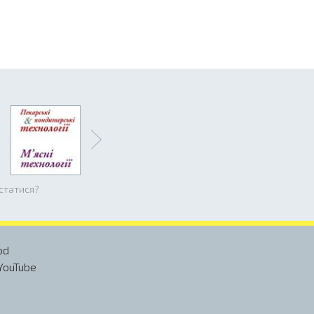
істатися?
od
YouTube