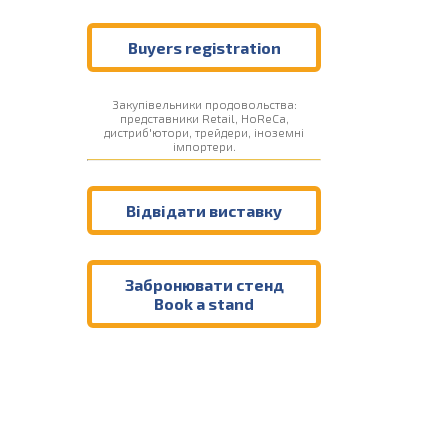
Buyers registration
Закупівельники продовольства:
представники Retail, HoReCa,
дистриб'ютори, трейдери, іноземні
імпортери.
Відвідати виставку
Забронювати стенд
Book a stand