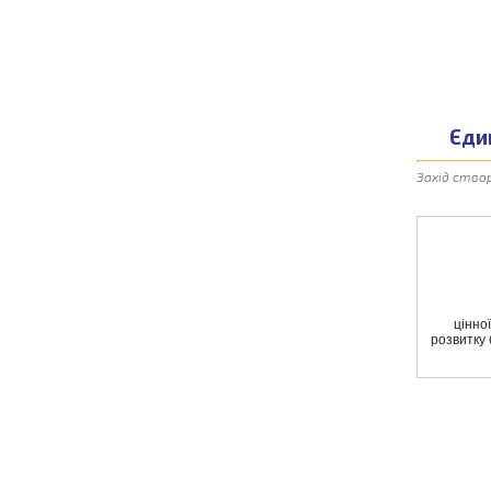
Єдин
Захід створ
цінно
розвитку 