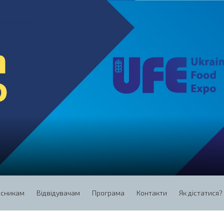
асникам
Відвідувачам
Програма
Контакти
Як дістатися?