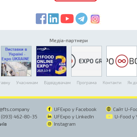
Медіа-партнери
тавку
Учасникам
Відвідувачам
Програма
Контакти
Як д
@fts.company
UFExpo y Facebook
Сайт U-Fo
 (093) 462-80-35
UFExpo y LinkedIn
U-Food y 
Київ
Instagram