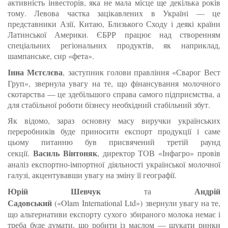
активність інвесторів, яка не мала місце ще декілька років
тому. Левова частка зацікавлених в Україні — це
представники Азії, Китаю, Близького Сходу і деякі країни
Латинської Америки. ЄБРР працює над створенням
спеціальних регіональних продуктів, як наприклад,
шампанське, сир «фета».
Інна Мєтєлєва
, заступник голови правління «Сварог Вест
Груп», звернула увагу на те, що фінансування молочного
скотарства — це здебільшого справа самого підприємства, а
для стабільної роботи бізнесу необхідний стабільний збут.
Як відомо, зараз основну масу виручки українських
переробників буде приносити експорт продукції і саме
цьому питанню був присвячений третій раунд
Василь Вінтоняк
секції.
, директор ТОВ «Інфагро» провів
аналіз експортно-імпортної діяльності української молочної
галузі, акцентувавши увагу на зміну її географії.
Юрій Шевчук
Андрій
та
Садовський
(«Olam International Ltd») звернули увагу на те,
що альтернативи експорту сухого збираного молока немає і
треба буде думати, що робити із маслом — шукати ринки