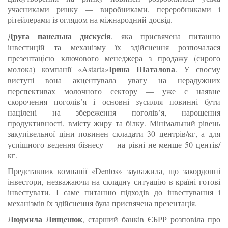
учасниками ринку — виробниками, переробниками і
рітейлерами із оглядом на міжнародний досвід.
Друга панельна дискусія
, яка присвячена питанню
інвестицій та механізму їх здійснення розпочалася
презентацією ключового менеджера з продажу (сирого
Ірина Шаталова
молока) компанії «Astarta»
. У своєму
виступі вона акцентувала увагу на нерадужних
перспективах молочного сектору — уже є наявне
скорочення поголів’я і основні зусилля повинні бути
націлені на збереження поголів’я, нарощення
продуктивності, вмісту жиру та білку. Мінімальний рівень
закупівельної ціни повинен складати 30 центрів/кг, а для
успішного ведення бізнесу — на рівні не менше 50 центів/
кг.
Представник компанії «Dentos» зауважила, що закордонні
інвестори, незважаючи на складну ситуацію в країні готові
інвестувати. І саме питанню підходів до інвестування і
механізмів їх здійснення була присвячена презентація.
Людмила Лищенюк
, старший банків ЄБРР розповіла про