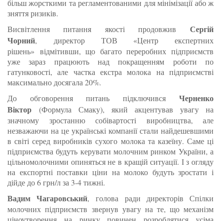
більш жорсткими та регламентованими для мінімізації або ж
зняття ризиків.
Сергій
Висвітлення питання якості продовжив
Чорний
, директор ТОВ «Центр експертних
рішень» відмітивши, що багато переробних підприємств
уже зараз працюють над покращенням роботи по
гатунковості, але частка екстра молока на підприємстві
максимально досягала 20%.
Черненко
До обговорення питань підключився
Віктор
(Формула Смаку), який акцентував увагу на
значному зростанню собівартості виробництва, але
незважаючи на це українські компанії стали найдешевшими
в світі серед виробників сухого молока та казеїну. Саме ці
підприємства будуть керувати молочним ринком України, а
цільномолочними опиняться не в кращій ситуації. І з огляду
на експортні поставки ціни на молоко будуть зростати і
дійде до 6 грн/л за 3-4 тижні.
Вадим Чагаровський
, голова ради директорів Спілки
молочних підприємств звернув увагу на те, що механізм
ціноутворення на ринку повинен розроблятися усіма