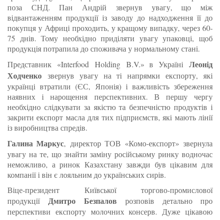
поза СНД. Пан Андрій звернув увагу, що між
відвантаженням продукції із заводу до надходження її до
покупця у Африці проходить, у кращому випадку, через 60-
75 днів. Тому необхідно приділяти увагу упаковці, щоб
продукція потрапила до споживача у нормальному стані.
Леонід
Представник «Interfood Holding B.V.» в Україні
Ходченко
звернув увагу на ті напрямки експорту, які
українці втратили (ЄС, Японія) і важливість збереження
наявних і нарощення перспективних. В першу чергу
необхідно слідкувати за якістю та безпечністю продуктів і
закрити експорт масла для тих підприємств, які мають лінії
із виробництва спредів.
Галина Маркус
, директор ТОВ «Комо-експорт» звернула
увагу на те, що знайти заміну російському ринку водночас
неможливо, а ринок Казахстану завжди був цікавим для
компанії і він є лояльним до українських сирів.
Віце-президент Київської торгово-промислової
Дмитро Безпалов
продукції
розповів детально про
перспективи експорту молочних консерв. Дуже цікавою