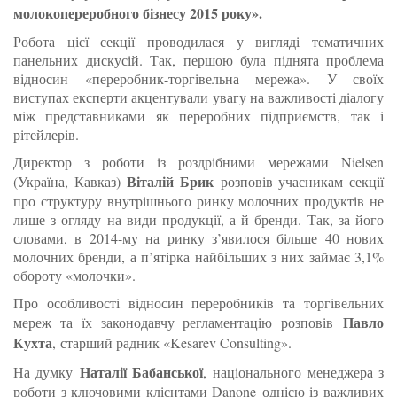
молокопереробного бізнесу 2015 року».
Робота цієї секції проводилася у вигляді тематичних
панельних дискусій. Так, першою була піднята проблема
відносин «переробник-торгівельна мережа». У своїх
виступах експерти акцентували увагу на важливості діалогу
між представниками як переробних підприємств, так і
рітейлерів.
Директор з роботи із роздрібними мережами Nielsen
Віталій Брик
(Україна, Кавказ)
розповів учасникам секції
про структуру внутрішнього ринку молочних продуктів не
лише з огляду на види продукції, а й бренди. Так, за його
словами, в 2014-му на ринку з’явилося більше 40 нових
молочних бренди, а п’ятірка найбільших з них займає 3,1%
обороту «молочки».
Про особливості відносин переробників та торгівельних
Павло
мереж та їх законодавчу регламентацію розповів
Кухта
, старший радник «Kesarev Consulting».
Наталії Бабанської
На думку
, національного менеджера з
роботи з ключовими клієнтами Danone однією із важливих