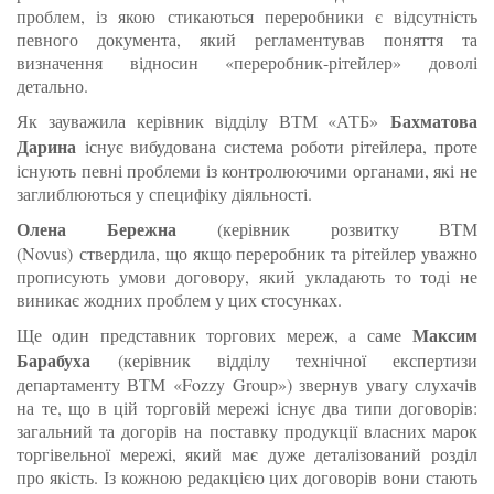
проблем, із якою стикаються переробники є відсутність
певного документа, який регламентував поняття та
визначення відносин «переробник-рітейлер» доволі
детально.
Бахматова
Як зауважила керівник відділу ВТМ «АТБ»
Дарина
існує вибудована система роботи рітейлера, проте
існують певні проблеми із контролюючими органами, які не
заглиблюються у специфіку діяльності.
Олена Бережна
(керівник розвитку ВТМ
(Novus) ствердила, що якщо переробник та рітейлер уважно
прописують умови договору, який укладають то тоді не
виникає жодних проблем у цих стосунках.
Максим
Ще один представник торгових мереж, а саме
Барабуха
(керівник відділу технічної експертизи
департаменту ВТМ «Fozzy Group») звернув увагу слухачів
на те, що в цій торговій мережі існує два типи договорів:
загальний та догорів на поставку продукції власних марок
торгівельної мережі, який має дуже деталізований розділ
про якість. Із кожною редакцією цих договорів вони стають