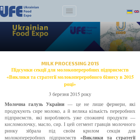
MILK PROCESSING 2015
Підсумки секції для молокопереробних підприємств
«Виклики та стратегії молокопереробного бізнесу в 2015
році»
3 березня 2015 року
Молочна галузь України
— це не лише фермери, які
продукують сире молоко, а й велика кількість переробних
підприємств, які виробляють уже споживчі продукти —
кисломолочку, масло, сир. І цей сегмент гравців молочного
ринку зібрала під своїм крилом секція для
«Виклики та стратегії
молокопереробних підприємств