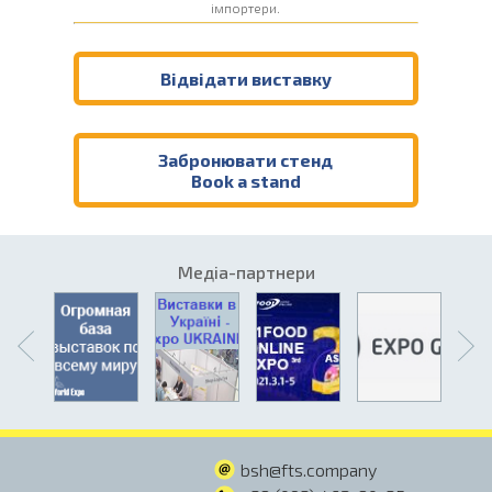
імпортери.
Відвідати виставку
Забронювати стенд
Book a stand
Медіа-партнери
bsh@fts.company