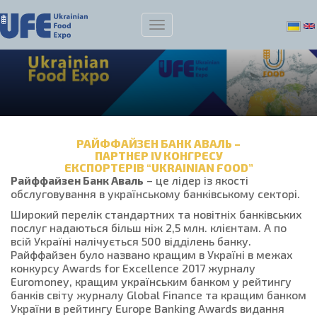
РАЙФФАЙЗЕН БАНК АВАЛЬ –
ПАРТНЕР IV КОНГРЕСУ
ЕКСПОРТЕРІВ “UKRAINIAN FOOD”
Райффайзен Банк Аваль
– це лідер із якості
обслуговування в українському банківському секторі.
Широкий перелік стандартних та новітніх банківських
послуг надаються більш ніж 2,5 млн. клієнтам. А по
всій Україні налічується 500 відділень банку.
Райффайзен було названо кращим в Україні в межах
конкурсу Awards for Excellence 2017 журналу
Euromoney, кращим українським банком у рейтингу
банків світу журналу Global Finance та кращим банком
України в рейтингу Europe Banking Awards видання