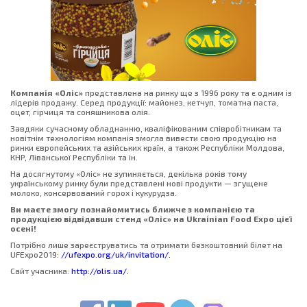
Компанія «Оліс»
представлена на ринку ще з 1996 року та є одним із
лідерів продажу. Серед продукції: майонез, кетчуп, томатна паста,
оцет, гірчиця та соняшникова олія.
Завдяки сучасному обладнанню, кваліфікованим співробітникам та
новітнім технологіям компанія змогла вивести свою продукцію на
ринки європейських та азійських країн, а також Республіки Молдова,
КНР, Ліванської Республіки та ін.
На досягнутому «Оліс» не зупиняється, декілька років тому
українському ринку були представлені нові продукти — згущене
молоко, консервований горох і кукурудза.
Ви маєте змогу познайомитись ближче з компанією та
продукцією відвідавши стенд «Оліс» на Ukrainian Food Expo цієї
осені!
Потрібно лише зареєструватись та отримати безкоштовний білет на
UFExpo2019:
//ufexpo.org/uk/invitation/.
Сайт учасника:
http://olis.ua/.