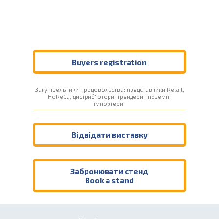
Buyers registration
Закупівельники продовольства: представники Retail,
HoReCa, дистриб'ютори, трейдери, іноземні
імпортери.
Відвідати виставку
Забронювати стенд
Book a stand