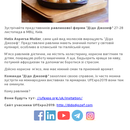
Зустрічайте представників
равликової ферми
“
Дідо
Джозеф
”
27-28
листопада в МВЦ, Київ.
Helix Aspersa Muller
, саме цей вид молюсків вирощують “Дідо
Джозеф”. Представлені равлики мають значний попит у світовій
кулінарії, особливо в іспанській та італійській кухні.
М’ясо равликів дієтичне, не містять холестерину, корисне вагітним та
дітям, покращую роботу кишечника. А ще, бадьорить краще за каву,
потужній афродизіак та допомагає боротися зі стресом.
Дійсно корисне м’ясо, яке має ніжний смак та приємний аромат.
Команда “Дідо Джозеф”
захоплені своєю справою, їх часто можна
зустріти на міжнародних виставках та ярмарках. UFExpo2019 вони теж
не оминули.
Кому равликів?
Вони будуть тут:
//ufexpo.org/uk/invitation/
.
Сайт учасника UFExpo2019:
http://didodjozef.com
.