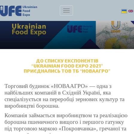
ДО СПИСКУ ЕКСПОНЕНТІВ
“UKRAINIAN FOOD EXPO 2021”
ПРИЄДНАЛИСЬ ТОВ ТБ “НОВААГРО”
Торговий будинок «НОВААГРО» — одна з
найбільших компаній в Східній Україні, яка
спеціалізується на переробці зернових культур та
виробництві борошна.
Компанія займається виробництвом та реалізацією
борошна пшеничного вищого і першого гатунку
під торговою маркою «Покровчанка», гречаної та