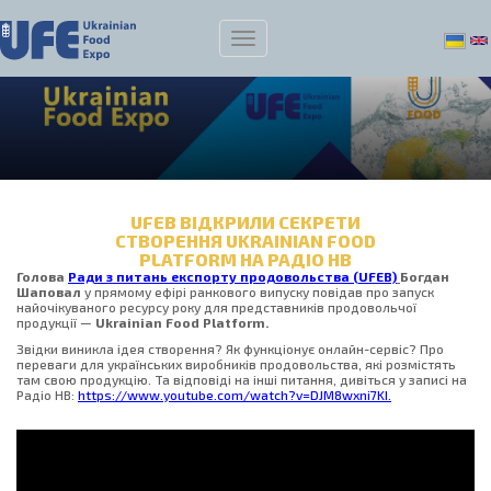
UFEB ВІДКРИЛИ СЕКРЕТИ
СТВОРЕННЯ UKRAINIAN FOOD
PLATFORM НА РАДІО НВ
Голова
Ради з питань експорту продовольства (UFEB)
Богдан
Шаповал
у прямому ефірі ранкового випуску повідав про запуск
найочікуваного ресурсу року для представників продовольчої
продукції —
Ukrainian Food Platform.
Звідки виникла ідея створення? Як функціонує онлайн-сервіс? Про
переваги для українських виробників продовольства, які розмістять
там свою продукцію. Та відповіді на інші питання, дивіться у записі на
Радіо НВ:
https://www.youtube.com/watch?v=DJM8wxni7KI
.