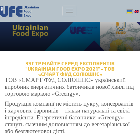
ЗУСТРІЧАЙТЕ СЕРЕД ЕКСПОНЕНТІВ
"UKRAINIAN FOOD EXPO 2021" - ТОВ
«СМАРТ ФУД СОЛЮШНС»
ТОВ «СМАРТ ФУД СОЛЮШНС» український
виробник енергетичних батончиків нової хвилі під
торговою маркою «Greengy».
Продукція компанії не містить цукру, консервантів
і харчових барвників – тільки натуральні та свіжі
інгредієнти. Енергетичні батончики «Greengy»
стануть смачним доповненням до вегетаріанської
або безглютенової дієті.