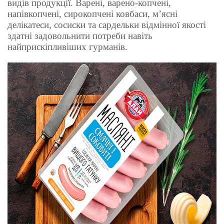
видів продукції. Варені, варено-копчені,
напівкопчені, сирокопчені ковбаси, м’ясні
делікатеси, сосиски та сардельки відмінної якості
здатні задовольнити потреби навіть
найприскіпливіших гурманів.