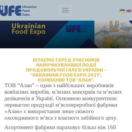
ВІТАЄМО СЕРЕД УЧАСНИКІВ
НАЙОЧІКУВАНІШОЇ ПОДІЇ
ПРОДОВОЛЬЧОЇ ГАЛУЗІ УКРАЇНИ -
"UKRAINIAN FOOD EXPO 2021",
КОМПАНІЮ ТОВ "АЛАН".
ТОВ “Алан” – один з найбільших виробників
ковбасних виробів, м’ясних консервів та м’ясних
делікатесів в Україні.
Основною конкурентною
перевагою продукції
м’ясопереробної фабрики
«Алан» є використання лише свіжого
охолодженого м’яса з власного забійного цеху.
Асортимент фабрики нараховує більш ніж 160